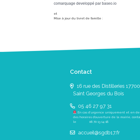
comarquage developpé par
baseo.io
et
Mise à jour du livret de famille :
Contact
16 rue des Distilleries 17700
Saint Georges du Bois
05 46 27 97 31
En cas d’urgence uniquement et en de
des horaires d’ouverture de la mairie, cont
le
06 70 13 14 18
.
accueil@sgdb17.fr