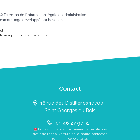
©
Direction de l'information légale et administrative
comarquage developpé par
baseo.io
et
Mise à jour du livret de famille :
Contact
16 rue des Distilleries 17700
Saint Georges du Bois
05 46 27 97 31
En cas d’urgence uniquement et en dehors
des horaires d’ouverture de la mairie, contactez
le
06 70 13 14 18
.