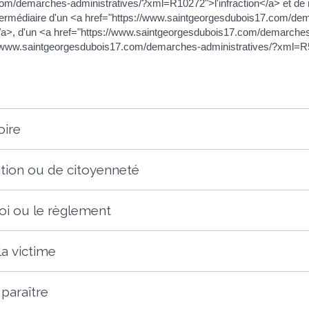
m/demarches-administratives/?xml=R10272">l'infraction</a> et de réi
intermédiaire d'un <a href="https://www.saintgeorgesdubois17.com/de
e</a>, d'un <a href="https://www.saintgeorgesdubois17.com/demarch
s://www.saintgeorgesdubois17.com/demarches-administratives/?xml
oire
sation ou de citoyenneté
loi ou le règlement
la victime
 paraître