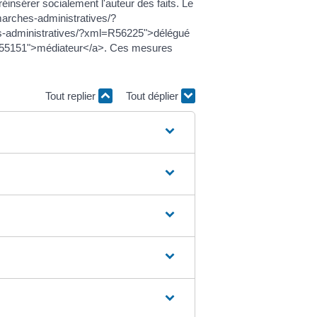
nsérer socialement l'auteur des faits. Le
marches-administratives/?
es-administratives/?xml=R56225">délégué
=R55151">médiateur</a>. Ces mesures
Tout replier
Tout déplier