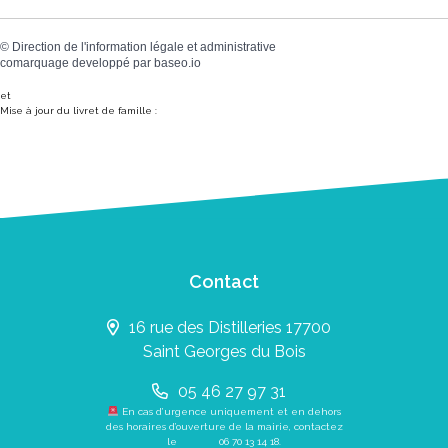
©
Direction de l'information légale et administrative
comarquage developpé par
baseo.io
et
Mise à jour du livret de famille :
Contact
16 rue des Distilleries 17700
Saint Georges du Bois
05 46 27 97 31
En cas d’urgence uniquement et en dehors
des horaires d’ouverture de la mairie, contactez
le
06 70 13 14 18
.