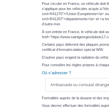
Pour circuler en France, un véhicule doit ê
s'applique pour les véhicules acquis à l'
xml=R41270">l'Union Européenne</a> ou d
xml=R41207">départements</a> et <a hre
d'outre-mer.
À son entrée en France, le véhicule doit av
href="https://www.saintgeorgesdubois17.c
Certains pays délivrent des plaques proviso
certificat d'immatriculation spécial WW.
D'autres pays exigent la radiation du véhicu
Pour connaître les règles propres à chaqu
Où s’adresser ?
Ambassade ou consulat étrange
Formalités auprès de la douane et des im
Vous devrez effectuer des formalités aupr