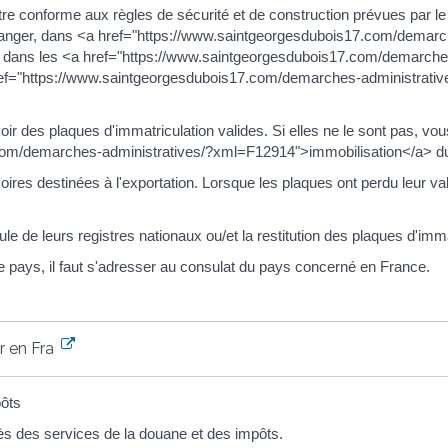
tre conforme aux règles de sécurité et de construction prévues par le 
étranger, dans <a href="https://www.saintgeorgesdubois17.com/demarc
ans les <a href="https://www.saintgeorgesdubois17.com/demarches
f="https://www.saintgeorgesdubois17.com/demarches-administrativ
oir des plaques d'immatriculation valides. Si elles ne le sont pas, vou
om/demarches-administratives/?xml=F12914">immobilisation</a> du v
ires destinées à l'exportation. Lorsque les plaques ont perdu leur valid
le de leurs registres nationaux ou/et la restitution des plaques d'immatr
e pays, il faut s'adresser au consulat du pays concerné en France.
r en France
pôts
ès des services de la douane et des impôts.