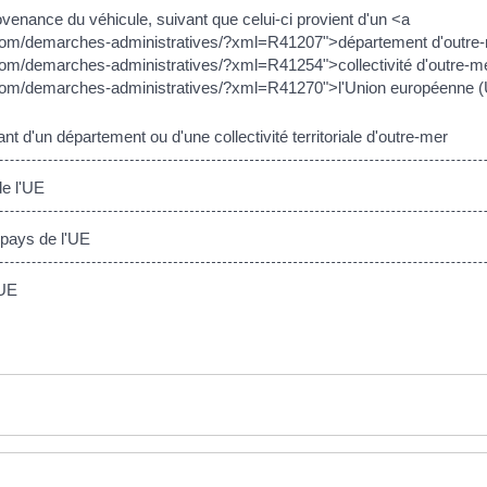
ovenance du véhicule, suivant que celui-ci provient d'un <a
com/demarches-administratives/?xml=R41207">département d'outre-
om/demarches-administratives/?xml=R41254">collectivité d'outre-m
com/demarches-administratives/?xml=R41270">l'Union européenne (U
 d'un département ou d'une collectivité territoriale d'outre-mer
e l'UE
 pays de l'UE
 UE