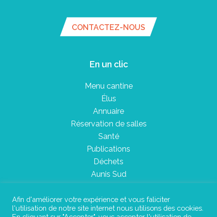
CONTACTEZ-NOUS
En un clic
Menu cantine
Élus
Annuaire
Réservation de salles
Santé
Publications
Déchets
Aunis Sud
Afin d'améliorer votre expérience et vous faliciter
l'utilisation de notre site internet nous utilisons des cookies.
Plan du site
En cliquant sur "Accepter", vous accepter l'utilisation de