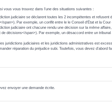
 si vous vous trouvez dans l'une des situations suivantes :
idiction judiciaire se déclarent toutes les 2 incompétentes et refusent 
/span>). Par exemple, un conflit entre le le Conseil d’État et la Cour
ridiction judiciaire ont chacune rendu une décision sur la même affaire,
e décisions</span>). Par exemple, un désaccord entre un tribunal admi
s juridictions judiciaires et les juridictions administratives est exces
nder réparation du préjudice subi. Toutefois, vous devez d'abord fai
 devez envoyer une demande écrite.