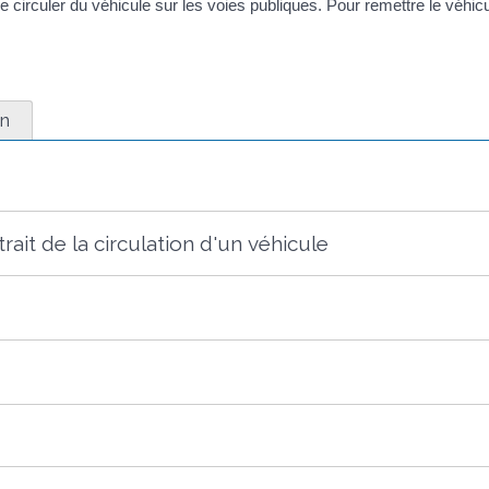
e circuler du véhicule sur les voies publiques. Pour remettre le véhicu
on
trait de la circulation d'un véhicule