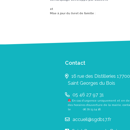
et
Mise à jour du livret de famille :
Contact
16 rue des Distilleries 17700
Saint Georges du Bois
05 46 27 97 31
En cas d’urgence uniquement et en de
des horaires d’ouverture de la mairie, cont
le
06 70 13 14 18
.
accueil@sgdb17.fr