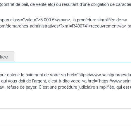
ontrat de bail, de vente etc) ou résultant d'une obligation de caractèr
span class="valeur">5 000 €</span>, la procédure simplifiée de <a
.com/demarches-administratives/?xml=R40074">recouvrement</a> pe
fiée
r pour obtenir le paiement de votre <a href="https://www.saintgeorge
ui vous doit de l'argent, c'est-à-dire votre <a href="https://www.s
refuse de payer. C'est une procédure judiciaire simplifiée, qui est ut