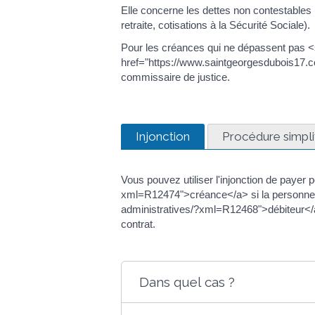
Elle concerne les dettes non contestables (c
retraite, cotisations à la Sécurité Sociale).
Pour les créances qui ne dépassent pas <
href="https://www.saintgeorgesdubois17
commissaire de justice.
Injonction
Procédure simpli
Vous pouvez utiliser l'injonction de paye
xml=R12474">créance</a> si la personne q
administratives/?xml=R12468">débiteur</a>, 
contrat.
Dans quel cas ?