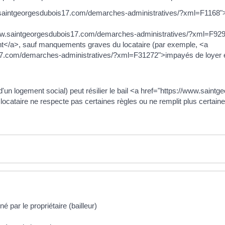
w.saintgeorgesdubois17.com/demarches-administratives/?xml=F1168">m
/www.saintgeorgesdubois17.com/demarches-administratives/?xml=F929">
ent</a>, sauf manquements graves du locataire (par exemple, <a
17.com/demarches-administratives/?xml=F31272">impayés de loyer e
e d'un logement social) peut résilier le bail <a href="https://www.sa
ocataire ne respecte pas certaines règles ou ne remplit plus certain
 par le propriétaire (bailleur)