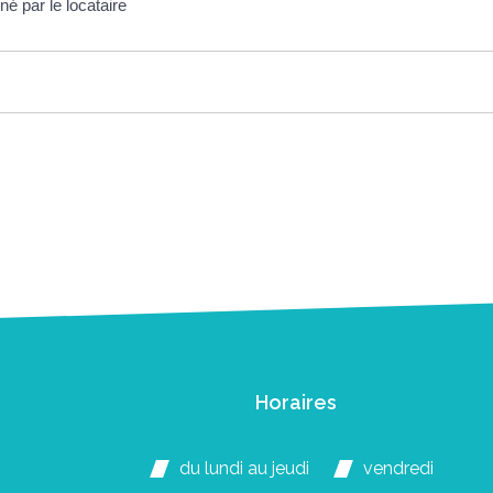
é par le locataire
Horaires
du lundi au jeudi
vendredi