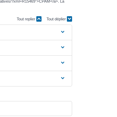
istratives/?xml=R15469">CPAM</a>. La
Tout replier
Tout déplier