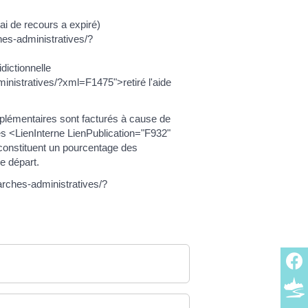
lai de recours a expiré)
es-administratives/?
dictionnelle
inistratives/?xml=F1475">retiré l'aide
lémentaires sont facturés à cause de
des <LienInterne LienPublication="F932"
 constituent un pourcentage des
e départ.
arches-administratives/?