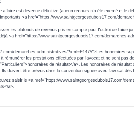
:
 affaire est devenue définitive (aucun recours n'a été exercé et le dé
 d'importants <a href="https://www.saintgeorgesdubois17.com/demarch
r les plafonds de revenus pris en compte pour l'octroi de l'aide juri
 a déjà <a href="https://www.saintgeorgesdubois17.com/demarches-adm
17.com/demarches-administratives/?xml=F1475">Les honoraires supp
 à rémunérer les prestations effectuées par l'avocat et ne sont pas 
articuliers">honoraires de résultat</a>. Les honoraires de résultat
 Ils doivent être prévus dans la convention signée avec l'avocat dès l
 pouvez saisir le <a href="https://www.saintgeorgesdubois17.com/dem
ts</a>.