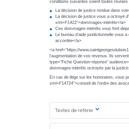
conditions suivantes soient toutes réunies 
La décision de justice rendue dans votre
La décision de justice vous a octroyé
xml=F1422">dommages-intérêts</a>
Ces dommages-intérêts vous font dépasse
Le bureau d'aide juridictionnelle vous
accordée</a>
<a href="https://www.saintgeorgesdubois
l'augmentation de vos revenus. Ils servent
type="Fiche Question-réponse" audience="P
dommages-intérêts octroyés par la justice.
En cas de litige sur les honoraires, vous
xml=F14724">conseil de l'ordre des avoca
Textes de référence