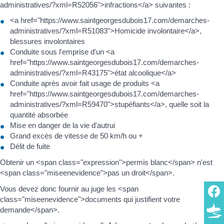
administratives/?xml=R52056">infractions</a> suivantes :
<a href="https://www.saintgeorgesdubois17.com/demarches-
administratives/?xml=R51083">Homicide involontaire</a>,
blessures involontaires
Conduite sous l'emprise d'un <a
href="https://www.saintgeorgesdubois17.com/demarches-
administratives/?xml=R43175">état alcoolique</a>
Conduite après avoir fait usage de produits <a
href="https://www.saintgeorgesdubois17.com/demarches-
administratives/?xml=R59470">stupéfiants</a>, quelle soit la
quantité absorbée
Mise en danger de la vie d'autrui
Grand excès de vitesse de 50 km/h ou +
Délit de fuite
Obtenir un <span class="expression">permis blanc</span> n'est
<span class="miseenevidence">pas un droit</span>.
Vous devez donc fournir au juge les <span
class="miseenevidence">documents qui justifient votre
demande</span>.