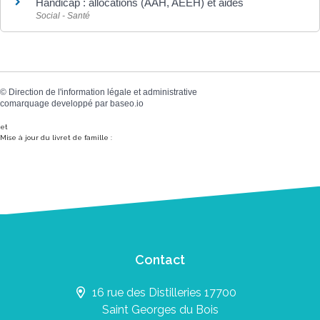
Handicap : allocations (AAH, AEEH) et aides
Social - Santé
©
Direction de l'information légale et administrative
comarquage developpé par
baseo.io
et
Mise à jour du livret de famille :
Contact
16 rue des Distilleries 17700
Saint Georges du Bois