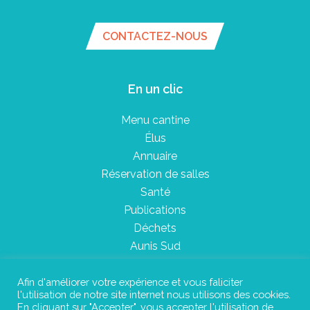
CONTACTEZ-NOUS
En un clic
Menu cantine
Élus
Annuaire
Réservation de salles
Santé
Publications
Déchets
Aunis Sud
Afin d'améliorer votre expérience et vous faliciter
l'utilisation de notre site internet nous utilisons des cookies.
Plan du site
En cliquant sur "Accepter", vous accepter l'utilisation de