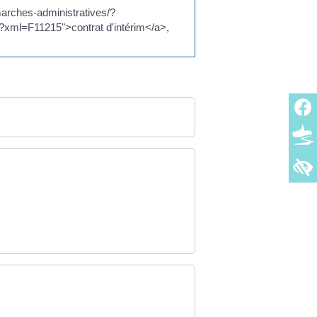
marches-administratives/?
xml=F11215">contrat d'intérim</a>,