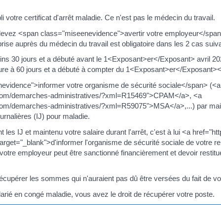
li votre certificat d'arrêt maladie. Ce n'est pas le médecin du travail.
s devez <span class="miseenevidence">avertir votre employeur</span>
eprise auprès du médecin du travail est obligatoire dans les 2 cas suiva
oins 30 jours et a débuté avant le 1<Exposant>er</Exposant> avril 2
ieure à 60 jours et a débuté à compter du 1<Exposant>er</Exposant>
evidence">informer votre organisme de sécurité sociale</span> (<a
7.com/demarches-administratives/?xml=R15469">CPAM</a>, <a
om/demarches-administratives/?xml=R59075">MSA</a>,...) par mail o
rnalières (IJ) pour maladie.
 les IJ et maintenu votre salaire durant l'arrêt, c'est à lui <a href="h
 target="_blank">d'informer l'organisme de sécurité sociale de votre repr
J, votre employeur peut être sanctionné financièrement et devoir resti
écupérer les sommes qui n'auraient pas dû être versées du fait de vot
arié en congé maladie, vous avez le droit de récupérer votre poste.