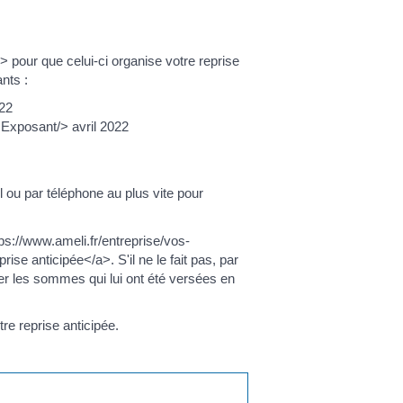
 pour que celui-ci organise votre reprise
nts :
022
<Exposant/> avril 2022
u par téléphone au plus vite pour
ttps://www.ameli.fr/entreprise/vos-
ise anticipée</a>. S'il ne le fait pas, par
tuer les sommes qui lui ont été versées en
re reprise anticipée.