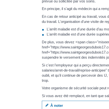
prévue ou sollicitée par vos soins.
En principe, il s'agit du médecin qui a remp
En cas de retour anticipé au travail, vou
du travail. L'organisation d'une visite de r
L'arrêt maladie est d'une durée d'au m
L'arrêt maladie est d'une durée supér
De plus, vous devez <span class="miseen
href="https://www.saintgeorgesdubois1
href="https://www.saintgeorgesdubois17.c
suspendre le versement des indemnités jou
Si c'est l'employeur qui a perçu directement
salaries/arret-de-travail/reprise-anticipee"
oubli, et qu'il continue de percevoir des I
trop.
Votre organisme de sécurité sociale peut r
Si vous avez été remplacé, en tant que sal
À noter