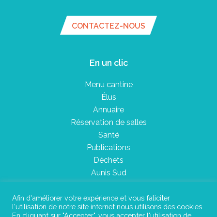
CONTACTEZ-NOUS
En un clic
Menu cantine
Élus
Annuaire
Réservation de salles
Santé
Publications
Déchets
Aunis Sud
Afin d'améliorer votre expérience et vous faliciter
l'utilisation de notre site internet nous utilisons des cookies.
Plan du site
En cliquant sur "Accepter", vous accepter l'utilisation de