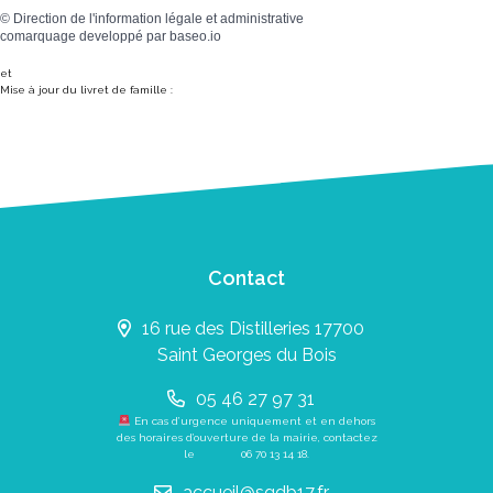
©
Direction de l'information légale et administrative
comarquage developpé par
baseo.io
et
Mise à jour du livret de famille :
Contact
16 rue des Distilleries 17700
Saint Georges du Bois
05 46 27 97 31
En cas d’urgence uniquement et en dehors
des horaires d’ouverture de la mairie, contactez
le
06 70 13 14 18
.
accueil@sgdb17.fr