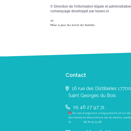
©
Direction de l'information légale et administrative
comarquage developpé par
baseo.io
et
Mise à jour du livret de famille :
Contact
16 rue des Distilleries 17700
Saint Georges du Bois
05 46 27 97 31
En cas d’urgence uniquement et en de
des horaires d’ouverture de la mairie, cont
le
06 70 13 14 18
.