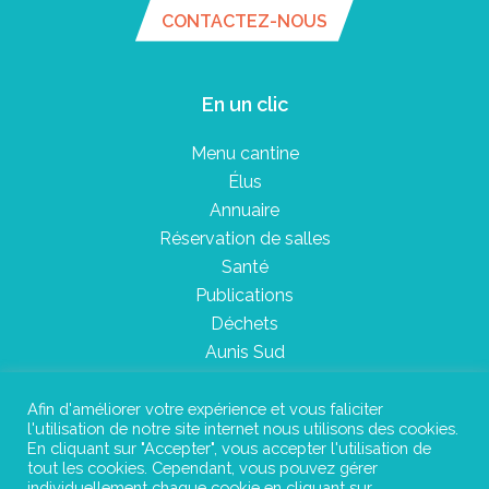
CONTACTEZ-NOUS
En un clic
Menu cantine
Élus
Annuaire
Réservation de salles
Santé
Publications
Déchets
Aunis Sud
Afin d'améliorer votre expérience et vous faliciter
l'utilisation de notre site internet nous utilisons des cookies.
Plan du site
En cliquant sur "Accepter", vous accepter l'utilisation de
tout les cookies. Cependant, vous pouvez gérer
Mentions légales
individuellement chaque cookie en cliquant sur