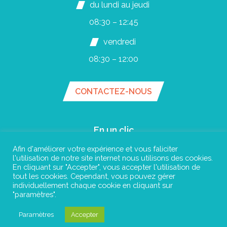
du lundi au jeudi
08:30 – 12:45
vendredi
08:30 – 12:00
CONTACTEZ-NOUS
En un clic
Afin d'améliorer votre expérience et vous faliciter
Menu cantine
l'utilisation de notre site internet nous utilisons des cookies.
Élus
En cliquant sur "Accepter", vous accepter l'utilisation de
tout les cookies. Cependant, vous pouvez gérer
Annuaire
individuellement chaque cookie en cliquant sur
Réservation de salles
"paramètres".
Santé
Paramètres
Accepter
Publications