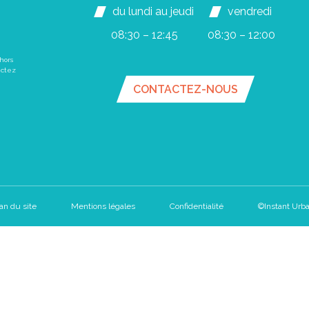
du lundi au jeudi
vendredi
08:30 – 12:45
08:30 – 12:00
hors
actez
CONTACTEZ-NOUS
an du site
Mentions légales
Confidentialité
©Instant Urba