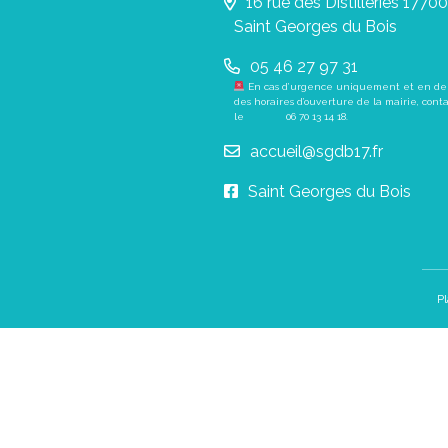
16 rue des Distilleries 17700
Saint Georges du Bois
05 46 27 97 31
En cas d’urgence uniquement et en de
des horaires d’ouverture de la mairie, cont
le
06 70 13 14 18
.
accueil@sgdb17.fr
Saint Georges du Bois
Pl