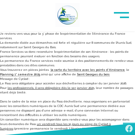
Je reviens vers vous pour la 3° phase de l’expérimentation de l’itinérance du France
services.
La demande d’aide aux démarches est forte et régulière sur 8 communes de l’Aunis Sud,
notamment sur Saint Georges du Bois.
France Services va donc reconduire l’expérimentation de son itinérance : les points de
permanence pourront évoluer en fonction des besoins des usagers.
La permanence du France services reste soumise à des positionnements de rendez-vous
préalables dans ces dites communes.
Vous trouverez en pièces jointes
la carte du territoire avec les points d’itinérance
, le
Planning 1° semestre 2025
ainsi qu’ une affiche de
Saint Georges du bois
Message de Cyclad :
L
e Pass sera obligatoire pour accéder aux déchetteries à compter du 1er janvier 2026
.
Pour
les professionnels, il sera obligatoire dès le 1er janvier 2025
, leur nombre de passages
étant déjà limité.
Dans le cadre de la mise en place du Pass déchetterie, nous organisons en partenariat
avec les conseillers numériques de la CDC Aunis Sud
une permanence dédiée aux
personnes ne disposant pas d’une adresse e-mail, d’une connexion Internet
ou
rencontrant des difficultés à utiliser les outils numériques.
Un conseiller numérique sera disponible sans rendez-vous pour les accompagner dans
leurs demandes de Pass
un vendredi tous les 15 jours au siège de Cyclad à
Surgères
(première permanence le vendredi 7 février 2025).